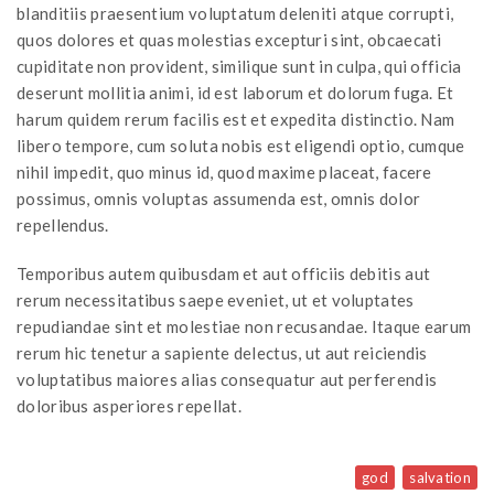
blanditiis praesentium voluptatum deleniti atque corrupti,
quos dolores et quas molestias excepturi sint, obcaecati
cupiditate non provident, similique sunt in culpa, qui officia
deserunt mollitia animi, id est laborum et dolorum fuga. Et
harum quidem rerum facilis est et expedita distinctio. Nam
libero tempore, cum soluta nobis est eligendi optio, cumque
nihil impedit, quo minus id, quod maxime placeat, facere
possimus, omnis voluptas assumenda est, omnis dolor
repellendus.
Temporibus autem quibusdam et aut officiis debitis aut
rerum necessitatibus saepe eveniet, ut et voluptates
repudiandae sint et molestiae non recusandae. Itaque earum
rerum hic tenetur a sapiente delectus, ut aut reiciendis
voluptatibus maiores alias consequatur aut perferendis
doloribus asperiores repellat.
god
salvation