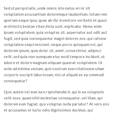
Sed ut perspiciatis, unde omnis iste natus error sit
voluptatem accusantium doloremque laudantium, totam rem
aperiam eaque ipsa, quae ab illo inventore veritatis et quasi
architecto beatae vitae dicta sunt, explicabo. Nemo enim
ipsam voluptatem, quia voluptas sit, aspernatur aut odit aut
fugit, sed quia consequuntur magni dolores eos, qui ratione
voluptatem sequi nesciunt, neque porro quisquam est, qui
dolorem ipsum, quia dolor sit, amet, consectetur, adipisci
velit, sed quia non numquam eius modi tempora incidunt, ut
labore et dolore magnam aliquam quaerat voluptatem. Ut
enim ad minima veniam, quis nostrum exercitationem ullam
corporis suscipit laboriosam, nisi ut aliquid ex ea commodi
consequatur?
Quis autem vel eum iure reprehenderit, qui in ea voluptate
velit esse, quam nihil molestiae consequatur, vel illum, qui
dolorem eum fugiat, quo voluptas nulla pariatur? At vero eos
et accusamus et iusto odio dignissimos ducimus, qui