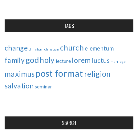
TAGS
church
change
elementum
chirstian
christian
god
holy
family
lorem
luctus
lecture
marriage
post format
maximus
religion
salvation
seminar
SEARCH