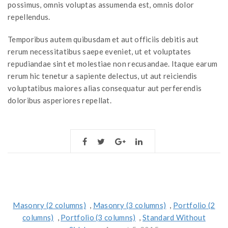
possimus, omnis voluptas assumenda est, omnis dolor
repellendus.
Temporibus autem quibusdam et aut officiis debitis aut
rerum necessitatibus saepe eveniet, ut et voluptates
repudiandae sint et molestiae non recusandae. Itaque earum
rerum hic tenetur a sapiente delectus, ut aut reiciendis
voluptatibus maiores alias consequatur aut perferendis
doloribus asperiores repellat.
Masonry (2 columns)
,
Masonry (3 columns)
,
Portfolio (2
columns)
,
Portfolio (3 columns)
,
Standard Without