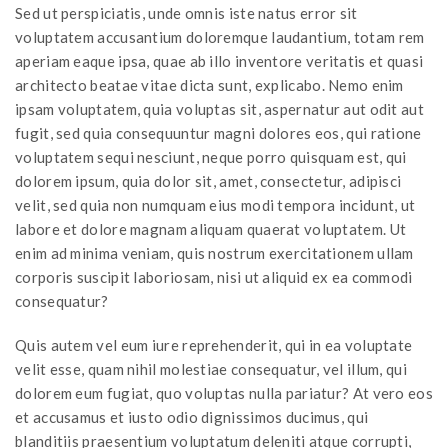
Sed ut perspiciatis, unde omnis iste natus error sit
voluptatem accusantium doloremque laudantium, totam rem
aperiam eaque ipsa, quae ab illo inventore veritatis et quasi
architecto beatae vitae dicta sunt, explicabo. Nemo enim
ipsam voluptatem, quia voluptas sit, aspernatur aut odit aut
fugit, sed quia consequuntur magni dolores eos, qui ratione
voluptatem sequi nesciunt, neque porro quisquam est, qui
dolorem ipsum, quia dolor sit, amet, consectetur, adipisci
velit, sed quia non numquam eius modi tempora incidunt, ut
labore et dolore magnam aliquam quaerat voluptatem. Ut
enim ad minima veniam, quis nostrum exercitationem ullam
corporis suscipit laboriosam, nisi ut aliquid ex ea commodi
consequatur?
Quis autem vel eum iure reprehenderit, qui in ea voluptate
velit esse, quam nihil molestiae consequatur, vel illum, qui
dolorem eum fugiat, quo voluptas nulla pariatur? At vero eos
et accusamus et iusto odio dignissimos ducimus, qui
blanditiis praesentium voluptatum deleniti atque corrupti,