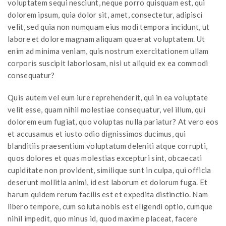
voluptatem sequi nesciunt, neque porro quisquam est, qui
dolorem ipsum, quia dolor sit, amet, consectetur, adipisci
velit, sed quia non numquam eius modi tempora incidunt, ut
labore et dolore magnam aliquam quaerat voluptatem. Ut
enim ad minima veniam, quis nostrum exercitationem ullam
corporis suscipit laboriosam, nisi ut aliquid ex ea commodi
consequatur?
Quis autem vel eum iure reprehenderit, qui in ea voluptate
velit esse, quam nihil molestiae consequatur, vel illum, qui
dolorem eum fugiat, quo voluptas nulla pariatur? At vero eos
et accusamus et iusto odio dignissimos ducimus, qui
blanditiis praesentium voluptatum deleniti atque corrupti,
quos dolores et quas molestias excepturi sint, obcaecati
cupiditate non provident, similique sunt in culpa, qui officia
deserunt mollitia animi, id est laborum et dolorum fuga. Et
harum quidem rerum facilis est et expedita distinctio. Nam
libero tempore, cum soluta nobis est eligendi optio, cumque
nihil impedit, quo minus id, quod maxime placeat, facere