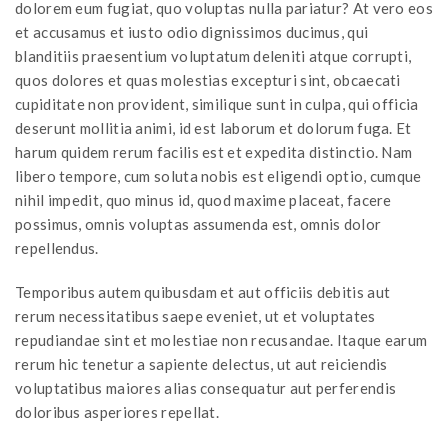
dolorem eum fugiat, quo voluptas nulla pariatur? At vero eos
et accusamus et iusto odio dignissimos ducimus, qui
blanditiis praesentium voluptatum deleniti atque corrupti,
quos dolores et quas molestias excepturi sint, obcaecati
cupiditate non provident, similique sunt in culpa, qui officia
deserunt mollitia animi, id est laborum et dolorum fuga. Et
harum quidem rerum facilis est et expedita distinctio. Nam
libero tempore, cum soluta nobis est eligendi optio, cumque
nihil impedit, quo minus id, quod maxime placeat, facere
possimus, omnis voluptas assumenda est, omnis dolor
repellendus.
Temporibus autem quibusdam et aut officiis debitis aut
rerum necessitatibus saepe eveniet, ut et voluptates
repudiandae sint et molestiae non recusandae. Itaque earum
rerum hic tenetur a sapiente delectus, ut aut reiciendis
voluptatibus maiores alias consequatur aut perferendis
doloribus asperiores repellat.