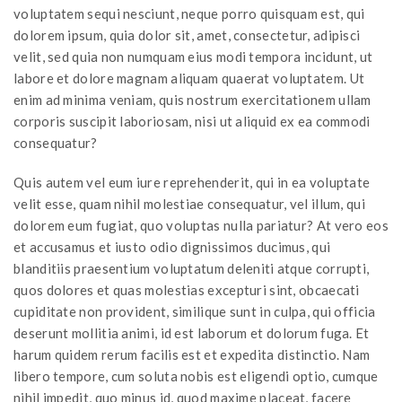
voluptatem sequi nesciunt, neque porro quisquam est, qui
dolorem ipsum, quia dolor sit, amet, consectetur, adipisci
velit, sed quia non numquam eius modi tempora incidunt, ut
labore et dolore magnam aliquam quaerat voluptatem. Ut
enim ad minima veniam, quis nostrum exercitationem ullam
corporis suscipit laboriosam, nisi ut aliquid ex ea commodi
consequatur?
Quis autem vel eum iure reprehenderit, qui in ea voluptate
velit esse, quam nihil molestiae consequatur, vel illum, qui
dolorem eum fugiat, quo voluptas nulla pariatur? At vero eos
et accusamus et iusto odio dignissimos ducimus, qui
blanditiis praesentium voluptatum deleniti atque corrupti,
quos dolores et quas molestias excepturi sint, obcaecati
cupiditate non provident, similique sunt in culpa, qui officia
deserunt mollitia animi, id est laborum et dolorum fuga. Et
harum quidem rerum facilis est et expedita distinctio. Nam
libero tempore, cum soluta nobis est eligendi optio, cumque
nihil impedit, quo minus id, quod maxime placeat, facere