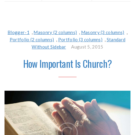
Blogger-1
,
Masonry (2 columns)
,
Masonry (3 columns)
,
Portfolio (2 columns)
,
Portfolio (3 columns)
,
Standard
Without Sidebar
August 5, 2015
How Important Is Church?