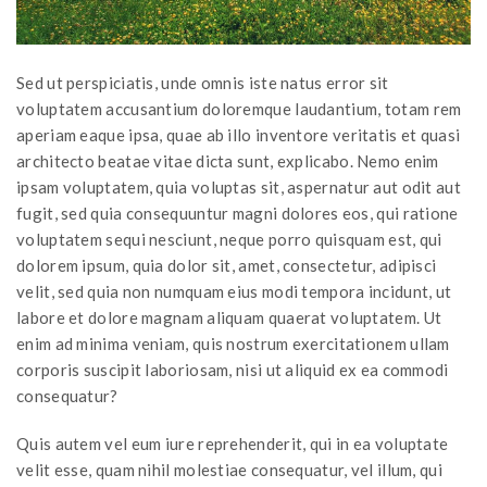
Sed ut perspiciatis, unde omnis iste natus error sit
voluptatem accusantium doloremque laudantium, totam rem
aperiam eaque ipsa, quae ab illo inventore veritatis et quasi
architecto beatae vitae dicta sunt, explicabo. Nemo enim
ipsam voluptatem, quia voluptas sit, aspernatur aut odit aut
fugit, sed quia consequuntur magni dolores eos, qui ratione
voluptatem sequi nesciunt, neque porro quisquam est, qui
dolorem ipsum, quia dolor sit, amet, consectetur, adipisci
velit, sed quia non numquam eius modi tempora incidunt, ut
labore et dolore magnam aliquam quaerat voluptatem. Ut
enim ad minima veniam, quis nostrum exercitationem ullam
corporis suscipit laboriosam, nisi ut aliquid ex ea commodi
consequatur?
Quis autem vel eum iure reprehenderit, qui in ea voluptate
velit esse, quam nihil molestiae consequatur, vel illum, qui