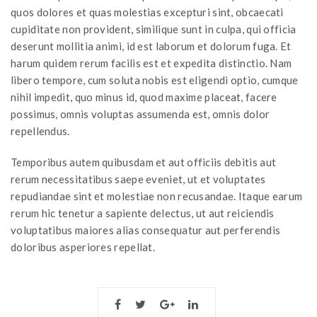
quos dolores et quas molestias excepturi sint, obcaecati
cupiditate non provident, similique sunt in culpa, qui officia
deserunt mollitia animi, id est laborum et dolorum fuga. Et
harum quidem rerum facilis est et expedita distinctio. Nam
libero tempore, cum soluta nobis est eligendi optio, cumque
nihil impedit, quo minus id, quod maxime placeat, facere
possimus, omnis voluptas assumenda est, omnis dolor
repellendus.
Temporibus autem quibusdam et aut officiis debitis aut
rerum necessitatibus saepe eveniet, ut et voluptates
repudiandae sint et molestiae non recusandae. Itaque earum
rerum hic tenetur a sapiente delectus, ut aut reiciendis
voluptatibus maiores alias consequatur aut perferendis
doloribus asperiores repellat.