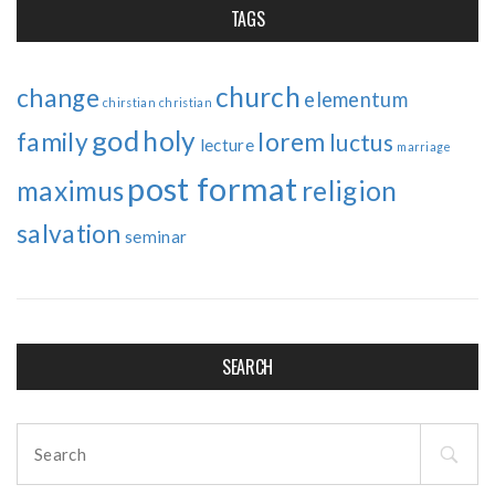
TAGS
church
change
elementum
chirstian
christian
god
holy
family
lorem
luctus
lecture
marriage
post format
maximus
religion
salvation
seminar
SEARCH
Search
for: