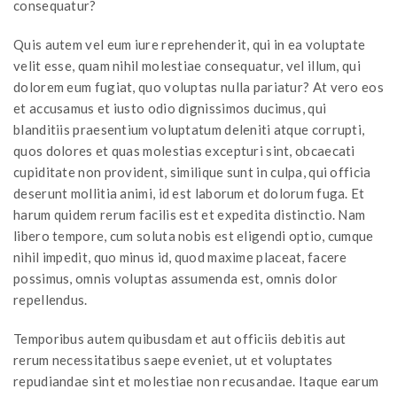
consequatur?
Quis autem vel eum iure reprehenderit, qui in ea voluptate
velit esse, quam nihil molestiae consequatur, vel illum, qui
dolorem eum fugiat, quo voluptas nulla pariatur? At vero eos
et accusamus et iusto odio dignissimos ducimus, qui
blanditiis praesentium voluptatum deleniti atque corrupti,
quos dolores et quas molestias excepturi sint, obcaecati
cupiditate non provident, similique sunt in culpa, qui officia
deserunt mollitia animi, id est laborum et dolorum fuga. Et
harum quidem rerum facilis est et expedita distinctio. Nam
libero tempore, cum soluta nobis est eligendi optio, cumque
nihil impedit, quo minus id, quod maxime placeat, facere
possimus, omnis voluptas assumenda est, omnis dolor
repellendus.
Temporibus autem quibusdam et aut officiis debitis aut
rerum necessitatibus saepe eveniet, ut et voluptates
repudiandae sint et molestiae non recusandae. Itaque earum