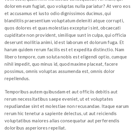
dolorem eum fugiat, quo voluptas nulla pariatur? At vero eos
et accusamus et iusto odio dignissimos ducimus, qui
blanditiis praesentium voluptatum deleniti atque corrupti,
quos dolores et quas molestias excepturi sint, obcaecati
cupiditate non provident, similique sunt in culpa, qui officia
deserunt mollitia animi, id est laborum et dolorum fuga. Et
harum quidem rerum facilis est et expedita distinctio. Nam
libero tempore, cum soluta nobis est eligendi optio, cumque
nihil impedit, quo minus id, quod maxime placeat, facere
possimus, omnis voluptas assumenda est, omnis dolor
repellendus.
Temporibus autem quibusdam et aut officiis debitis aut
rerum necessitatibus saepe eveniet, ut et voluptates
repudiandae sint et molestiae non recusandae. Itaque earum
rerum hic tenetur a sapiente delectus, ut aut reiciendis
voluptatibus maiores alias consequatur aut perferendis
doloribus asperiores repellat.