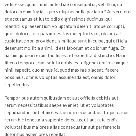
velit esse, quam nihil molestiae consequatur, vel illum, qui
dolorem eum fugiat, quo voluptas nulla pariatur? At vero eos
et accusamus et iusto odio dignissimos ducimus, qui
blanditiis praesentium voluptatum deleniti atque corrupti,
quos dolores et quas molestias excepturi sint, obcaecati
cupiditate non provident, similique sunt in culpa, qui officia
deserunt mollitia animi, id est laborum et dolorum fuga. Et
harum quidem rerum facilis est et expedita distinctio. Nam
libero tempore, cum soluta nobis est eligendi optio, cumque
nihil impedit, quo minus id, quod maxime placeat, facere
possimus, omnis voluptas assumenda est, omnis dolor
repellendus.
Temporibus autem quibusdam et aut officiis debitis aut
rerum necessitatibus saepe eveniet, ut et voluptates
repudiandae sint et molestiae non recusandae. Itaque earum
rerum hic tenetur a sapiente delectus, ut aut reiciendis
voluptatibus maiores alias consequatur aut perferendis
doloribus asperiores repellat.