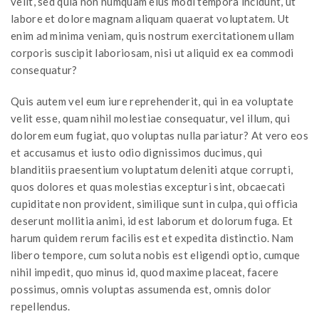
velit, sed quia non numquam eius modi tempora incidunt, ut
labore et dolore magnam aliquam quaerat voluptatem. Ut
enim ad minima veniam, quis nostrum exercitationem ullam
corporis suscipit laboriosam, nisi ut aliquid ex ea commodi
consequatur?
Quis autem vel eum iure reprehenderit, qui in ea voluptate
velit esse, quam nihil molestiae consequatur, vel illum, qui
dolorem eum fugiat, quo voluptas nulla pariatur? At vero eos
et accusamus et iusto odio dignissimos ducimus, qui
blanditiis praesentium voluptatum deleniti atque corrupti,
quos dolores et quas molestias excepturi sint, obcaecati
cupiditate non provident, similique sunt in culpa, qui officia
deserunt mollitia animi, id est laborum et dolorum fuga. Et
harum quidem rerum facilis est et expedita distinctio. Nam
libero tempore, cum soluta nobis est eligendi optio, cumque
nihil impedit, quo minus id, quod maxime placeat, facere
possimus, omnis voluptas assumenda est, omnis dolor
repellendus.