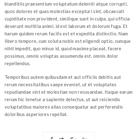
blanditiis praesentium voluptatum deleniti atque corrupti,
quos dolores et quas molestias excepturi sint, obcaecati
cupiditate non provident, similique sunt in culpa, qui officia
deserunt mollitia animi, id est laborum et dolorum fuga. Et
harum quidem rerum facilis est et expedita distinctio. Nam
libero tempore, cum soluta nobis est eligendi optio, cumque
nihil impedit, quo minus id, quod maxime placeat, facere
possimus, omnis voluptas assumenda est, omnis dolor
repellendus.
Temporibus autem quibusdam et aut officiis debitis aut
rerum necessitatibus saepe eveniet, ut et voluptates
repudiandae sint et molestiae non recusandae. Itaque earum
rerum hic tenetur a sapiente delectus, ut aut reiciendis
voluptatibus maiores alias consequatur aut perferendis
doloribus asperiores repellat.