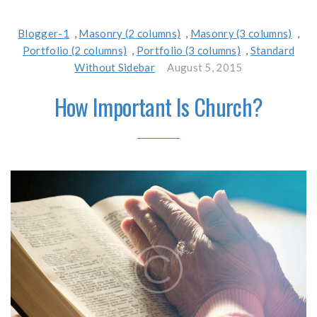
Blogger-1
,
Masonry (2 columns)
,
Masonry (3 columns)
,
Portfolio (2 columns)
,
Portfolio (3 columns)
,
Standard
Without Sidebar
August 5, 2015
How Important Is Church?