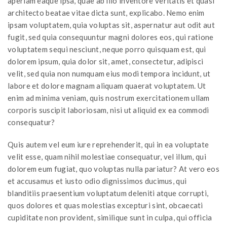
aperiam eaque ipsa, quae ab illo inventore veritatis et quasi
architecto beatae vitae dicta sunt, explicabo. Nemo enim
ipsam voluptatem, quia voluptas sit, aspernatur aut odit aut
fugit, sed quia consequuntur magni dolores eos, qui ratione
voluptatem sequi nesciunt, neque porro quisquam est, qui
dolorem ipsum, quia dolor sit, amet, consectetur, adipisci
velit, sed quia non numquam eius modi tempora incidunt, ut
labore et dolore magnam aliquam quaerat voluptatem. Ut
enim ad minima veniam, quis nostrum exercitationem ullam
corporis suscipit laboriosam, nisi ut aliquid ex ea commodi
consequatur?
Quis autem vel eum iure reprehenderit, qui in ea voluptate
velit esse, quam nihil molestiae consequatur, vel illum, qui
dolorem eum fugiat, quo voluptas nulla pariatur? At vero eos
et accusamus et iusto odio dignissimos ducimus, qui
blanditiis praesentium voluptatum deleniti atque corrupti,
quos dolores et quas molestias excepturi sint, obcaecati
cupiditate non provident, similique sunt in culpa, qui officia