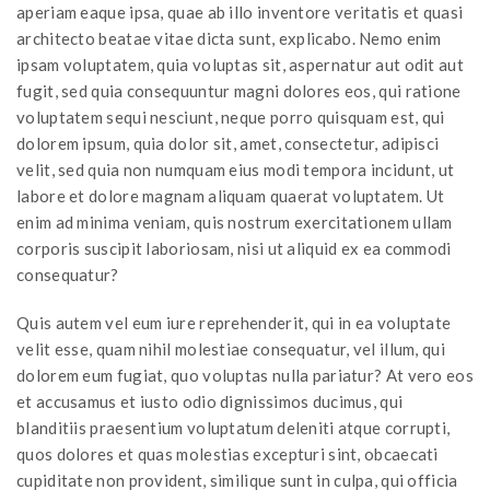
aperiam eaque ipsa, quae ab illo inventore veritatis et quasi
architecto beatae vitae dicta sunt, explicabo. Nemo enim
ipsam voluptatem, quia voluptas sit, aspernatur aut odit aut
fugit, sed quia consequuntur magni dolores eos, qui ratione
voluptatem sequi nesciunt, neque porro quisquam est, qui
dolorem ipsum, quia dolor sit, amet, consectetur, adipisci
velit, sed quia non numquam eius modi tempora incidunt, ut
labore et dolore magnam aliquam quaerat voluptatem. Ut
enim ad minima veniam, quis nostrum exercitationem ullam
corporis suscipit laboriosam, nisi ut aliquid ex ea commodi
consequatur?
Quis autem vel eum iure reprehenderit, qui in ea voluptate
velit esse, quam nihil molestiae consequatur, vel illum, qui
dolorem eum fugiat, quo voluptas nulla pariatur? At vero eos
et accusamus et iusto odio dignissimos ducimus, qui
blanditiis praesentium voluptatum deleniti atque corrupti,
quos dolores et quas molestias excepturi sint, obcaecati
cupiditate non provident, similique sunt in culpa, qui officia