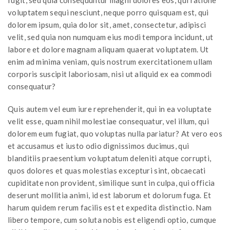
voluptatem sequi nesciunt, neque porro quisquam est, qui
dolorem ipsum, quia dolor sit, amet, consectetur, adipisci
velit, sed quia non numquam eius modi tempora incidunt, ut
labore et dolore magnam aliquam quaerat voluptatem. Ut
enim ad minima veniam, quis nostrum exercitationem ullam
corporis suscipit laboriosam, nisi ut aliquid ex ea commodi
consequatur?
Quis autem vel eum iure reprehenderit, qui in ea voluptate
velit esse, quam nihil molestiae consequatur, vel illum, qui
dolorem eum fugiat, quo voluptas nulla pariatur? At vero eos
et accusamus et iusto odio dignissimos ducimus, qui
blanditiis praesentium voluptatum deleniti atque corrupti,
quos dolores et quas molestias excepturi sint, obcaecati
cupiditate non provident, similique sunt in culpa, qui officia
deserunt mollitia animi, id est laborum et dolorum fuga. Et
harum quidem rerum facilis est et expedita distinctio. Nam
libero tempore, cum soluta nobis est eligendi optio, cumque