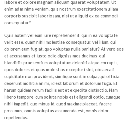
labore et dolore magnam aliquam quaerat voluptatem. Ut
enim ad minima veniam, quis nostrum exercitationem ullam
corporis suscipit laboriosam, nisi ut aliquid ex ea commodi
consequatur?
Quis autem vel eum iure reprehenderit, qui in ea voluptate
velit esse, quam nihil molestiae consequatur, vel illum, qui
dolorem eum fugiat, quo voluptas nulla pariatur? At vero eos
et accusamus et iusto odio dignissimos ducimus, qui
blanditiis praesentium voluptatum deleniti atque corrupti,
quos dolores et quas molestias excepturi sint, obcaecati
cupiditate non provident, similique sunt in culpa, qui officia
deserunt mollitia animi, id est laborum et dolorum fuga. Et
harum quidem rerum facilis est et expedita distinctio. Nam
libero tempore, cum soluta nobis est eligendi optio, cumque
nihil impedit, quo minus id, quod maxime placeat, facere
possimus, omnis voluptas assumenda est, omnis dolor
repellendus.