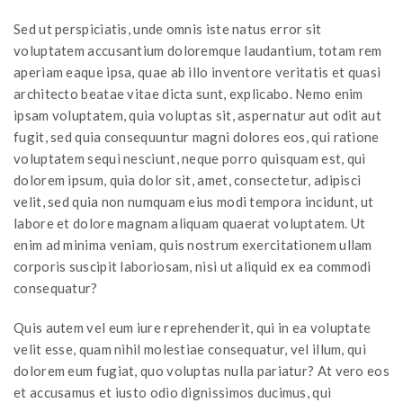
Sed ut perspiciatis, unde omnis iste natus error sit
voluptatem accusantium doloremque laudantium, totam rem
aperiam eaque ipsa, quae ab illo inventore veritatis et quasi
architecto beatae vitae dicta sunt, explicabo. Nemo enim
ipsam voluptatem, quia voluptas sit, aspernatur aut odit aut
fugit, sed quia consequuntur magni dolores eos, qui ratione
voluptatem sequi nesciunt, neque porro quisquam est, qui
dolorem ipsum, quia dolor sit, amet, consectetur, adipisci
velit, sed quia non numquam eius modi tempora incidunt, ut
labore et dolore magnam aliquam quaerat voluptatem. Ut
enim ad minima veniam, quis nostrum exercitationem ullam
corporis suscipit laboriosam, nisi ut aliquid ex ea commodi
consequatur?
Quis autem vel eum iure reprehenderit, qui in ea voluptate
velit esse, quam nihil molestiae consequatur, vel illum, qui
dolorem eum fugiat, quo voluptas nulla pariatur? At vero eos
et accusamus et iusto odio dignissimos ducimus, qui