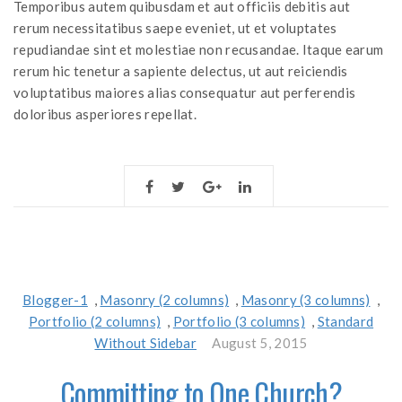
Temporibus autem quibusdam et aut officiis debitis aut
rerum necessitatibus saepe eveniet, ut et voluptates
repudiandae sint et molestiae non recusandae. Itaque earum
rerum hic tenetur a sapiente delectus, ut aut reiciendis
voluptatibus maiores alias consequatur aut perferendis
doloribus asperiores repellat.
Blogger-1
,
Masonry (2 columns)
,
Masonry (3 columns)
,
Portfolio (2 columns)
,
Portfolio (3 columns)
,
Standard
Without Sidebar
August 5, 2015
Committing to One Church?