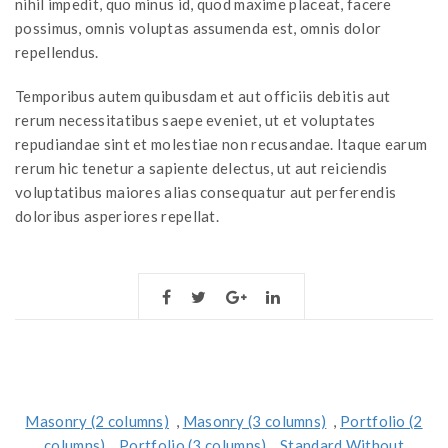
nihil impedit, quo minus id, quod maxime placeat, facere
possimus, omnis voluptas assumenda est, omnis dolor
repellendus.
Temporibus autem quibusdam et aut officiis debitis aut
rerum necessitatibus saepe eveniet, ut et voluptates
repudiandae sint et molestiae non recusandae. Itaque earum
rerum hic tenetur a sapiente delectus, ut aut reiciendis
voluptatibus maiores alias consequatur aut perferendis
doloribus asperiores repellat.
Masonry (2 columns)
,
Masonry (3 columns)
,
Portfolio (2
columns)
,
Portfolio (3 columns)
,
Standard Without