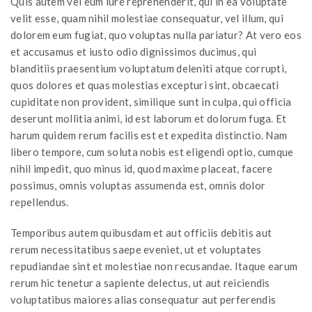
Quis autem vel eum iure reprehenderit, qui in ea voluptate
velit esse, quam nihil molestiae consequatur, vel illum, qui
dolorem eum fugiat, quo voluptas nulla pariatur? At vero eos
et accusamus et iusto odio dignissimos ducimus, qui
blanditiis praesentium voluptatum deleniti atque corrupti,
quos dolores et quas molestias excepturi sint, obcaecati
cupiditate non provident, similique sunt in culpa, qui officia
deserunt mollitia animi, id est laborum et dolorum fuga. Et
harum quidem rerum facilis est et expedita distinctio. Nam
libero tempore, cum soluta nobis est eligendi optio, cumque
nihil impedit, quo minus id, quod maxime placeat, facere
possimus, omnis voluptas assumenda est, omnis dolor
repellendus.
Temporibus autem quibusdam et aut officiis debitis aut
rerum necessitatibus saepe eveniet, ut et voluptates
repudiandae sint et molestiae non recusandae. Itaque earum
rerum hic tenetur a sapiente delectus, ut aut reiciendis
voluptatibus maiores alias consequatur aut perferendis