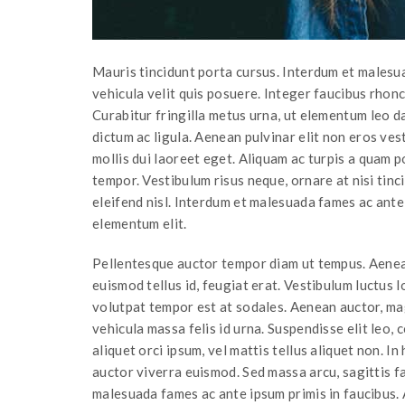
Mauris tincidunt porta cursus. Interdum et malesu
vehicula velit quis posuere. Integer faucibus rhoncu
Curabitur fringilla metus urna, ut elementum leo dap
dictum ac ligula. Aenean pulvinar elit non eros ve
mollis dui laoreet eget. Aliquam ac turpis a quam p
tempor. Vestibulum risus neque, ornare at nisi tinci
eleifend nisl. Interdum et malesuada fames ac ante 
elementum elit.
Pellentesque auctor tempor diam ut tempus. Aenea
euismod tellus id, feugiat erat. Vestibulum luctus 
volutpat tempor est at sodales. Aenean auctor, m
vehicula massa felis id urna. Suspendisse elit leo,
aliquet orci ipsum, vel mattis tellus aliquet non. I
auctor viverra euismod. Sed massa arcu, sagittis fac
malesuada fames ac ante ipsum primis in faucibus. A