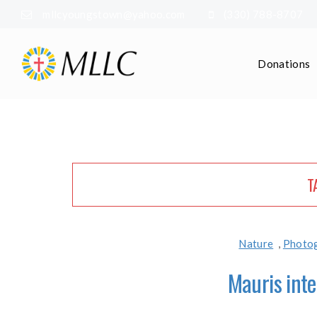
mllcyoungstown@yahoo.com
(330) 788-8707
Donations
T
Nature
,
Photo
Mauris int