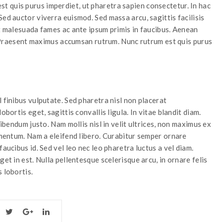
 quis purus imperdiet, ut pharetra sapien consectetur. In hac
ed auctor viverra euismod. Sed massa arcu, sagittis facilisis
et malesuada fames ac ante ipsum primis in faucibus. Aenean
is. Praesent maximus accumsan rutrum. Nunc rutrum est quis purus
 finibus vulputate. Sed pharetra nisl non placerat
obortis eget, sagittis convallis ligula. In vitae blandit diam.
bibendum justo. Nam mollis nisl in velit ultrices, non maximus ex
ermentum. Nam a eleifend libero. Curabitur semper ornare
aucibus id. Sed vel leo nec leo pharetra luctus a vel diam.
et in est. Nulla pellentesque scelerisque arcu, in ornare felis
 lobortis.