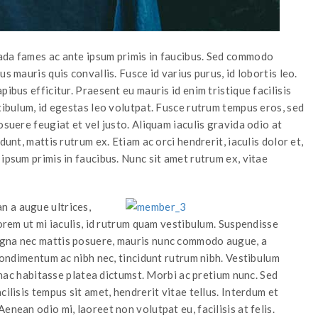
ada fames ac ante ipsum primis in faucibus. Sed commodo
s mauris quis convallis. Fusce id varius purus, id lobortis leo.
ibus efficitur. Praesent eu mauris id enim tristique facilisis
stibulum, id egestas leo volutpat. Fusce rutrum tempus eros, sed
osuere feugiat et vel justo. Aliquam iaculis gravida odio at
dunt, mattis rutrum ex. Etiam ac orci hendrerit, iaculis dolor et,
ipsum primis in faucibus. Nunc sit amet rutrum ex, vitae
n a augue ultrices,
lorem ut mi iaculis, id rutrum quam vestibulum. Suspendisse
agna nec mattis posuere, mauris nunc commodo augue, a
 condimentum ac nibh nec, tincidunt rutrum nibh. Vestibulum
n hac habitasse platea dictumst. Morbi ac pretium nunc. Sed
ilisis tempus sit amet, hendrerit vitae tellus. Interdum et
enean odio mi, laoreet non volutpat eu, facilisis at felis.