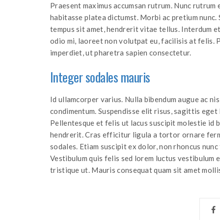
Praesent maximus accumsan rutrum. Nunc rutrum est
habitasse platea dictumst. Morbi ac pretium nunc. S
tempus sit amet, hendrerit vitae tellus. Interdum 
odio mi, laoreet non volutpat eu, facilisis at fel
imperdiet, ut pharetra sapien consectetur.
Integer sodales mauris
Id ullamcorper varius. Nulla bibendum augue ac nisl
condimentum. Suspendisse elit risus, sagittis eget l
Pellentesque et felis ut lacus suscipit molestie id 
hendrerit. Cras efficitur ligula a tortor ornare f
sodales. Etiam suscipit ex dolor, non rhoncus nunc f
Vestibulum quis felis sed lorem luctus vestibulum eg
tristique ut. Mauris consequat quam sit amet mollis