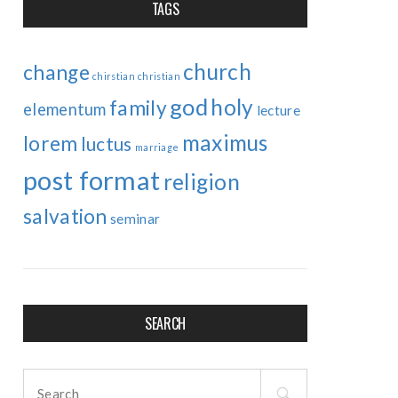
TAGS
church
change
chirstian
christian
god
holy
family
elementum
lecture
maximus
lorem
luctus
marriage
post format
religion
salvation
seminar
Mauris
nterdum
empor
SEARCH
rtor”
Search