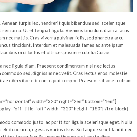
. Aenean turpis leo, hendrerit quis bibendum sed, scelerisque
d sem urna. Ut et feugiat ligula. Vivamus tincidunt diam a lacus
m nec mattis. Cras viverra pulvinar felis, sed pharetra arcu
honcus tincidunt. Interdum et malesuada fames ac ante ipsum
faucibus orci luctus et ultrices posuere cubilia Curae
lla nec ligula diam. Praesent condimentum nisl nec lectus
 commodo sed, dignissim nec velit. Cras lectus eros, molestie
vitae nibh vitae elit consequat tempor. Praesent sit amet rutrum
 dir=”horizontal” width=”320″ right=”2em” bottom=”1em”]
play=”off” title=”off” width=”320″ height=”180″][/trx_block]
modo commodo justo, ac porttitor ligula scelerisque eget. Nulla
 eleifend urna, egestas varius risus. Sed augue sem, blandit nec
rttitor tortor iaculis, venenatis metus et, porta diam.