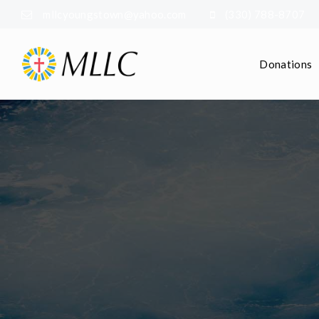
mllcyoungstown@yahoo.com
(330) 788-8707
Donations