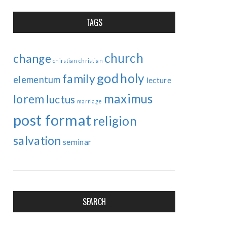
TAGS
church
change
chirstian
christian
god
holy
family
elementum
lecture
maximus
lorem
luctus
marriage
post format
religion
salvation
seminar
SEARCH