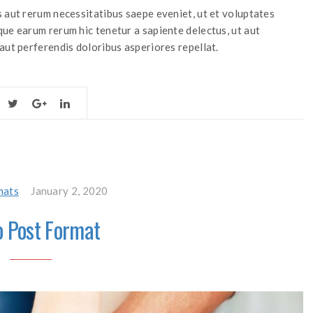
 aut rerum necessitatibus saepe eveniet, ut et voluptates
ue earum rerum hic tenetur a sapiente delectus, ut aut
aut perferendis doloribus asperiores repellat.
mats
January 2, 2020
o Post Format