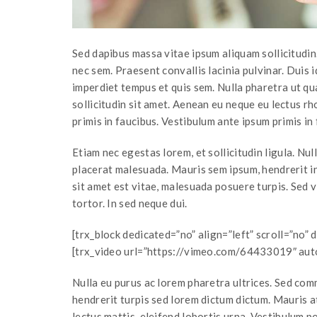
Sed dapibus massa vitae ipsum aliquam sollicitudin
nec sem. Praesent convallis lacinia pulvinar. Duis i
imperdiet tempus et quis sem. Nulla pharetra ut qua
sollicitudin sit amet. Aenean eu neque eu lectus r
primis in faucibus. Vestibulum ante ipsum primis in 
Etiam nec egestas lorem, et sollicitudin ligula. Nu
placerat malesuada. Mauris sem ipsum, hendrerit in
sit amet est vitae, malesuada posuere turpis. Sed 
tortor. In sed neque dui.
[trx_block dedicated=”no” align=”left” scroll=”no”
[trx_video url=”https://vimeo.com/64433019″ auto
Nulla eu purus ac lorem pharetra ultrices. Sed com
hendrerit turpis sed lorem dictum dictum. Mauris at
lectus mattis, eleifend lobortis urna. Vestibulum po