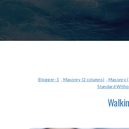
Blogger-1
,
Masonry (2 columns)
,
Masonry (
Standard Witho
Walki