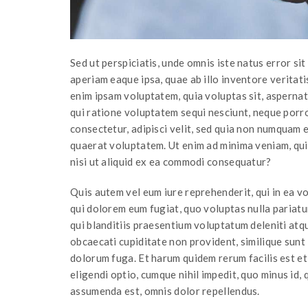
Sed ut perspiciatis, unde omnis iste natus error 
aperiam eaque ipsa, quae ab illo inventore veritati
enim ipsam voluptatem, quia voluptas sit, aspernat
qui ratione voluptatem sequi nesciunt, neque porro
consectetur, adipisci velit, sed quia non numquam
quaerat voluptatem. Ut enim ad minima veniam, qui
nisi ut aliquid ex ea commodi consequatur?
Quis autem vel eum iure reprehenderit, qui in ea vo
qui dolorem eum fugiat, quo voluptas nulla pariatu
qui blanditiis praesentium voluptatum deleniti atqu
obcaecati cupiditate non provident, similique sunt i
dolorum fuga. Et harum quidem rerum facilis est et
eligendi optio, cumque nihil impedit, quo minus id
assumenda est, omnis dolor repellendus.