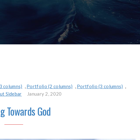
3 columns)
,
Portfolio (2 columns)
,
Portfolio (3 columns)
,
ut Sidebar
January 2, 2020
ng Towards God