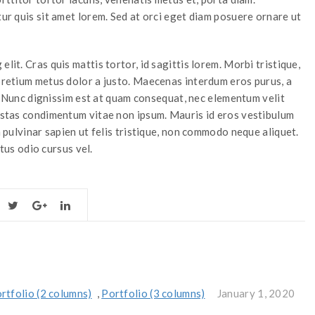
tur quis sit amet lorem. Sed at orci eget diam posuere ornare ut
lit. Cras quis mattis tortor, id sagittis lorem. Morbi tristique,
 pretium metus dolor a justo. Maecenas interdum eros purus, a
it. Nunc dignissim est at quam consequat, nec elementum velit
gestas condimentum vitae non ipsum. Mauris id eros vestibulum
n pulvinar sapien ut felis tristique, non commodo neque aliquet.
us odio cursus vel.
rtfolio (2 columns)
,
Portfolio (3 columns)
January 1, 2020