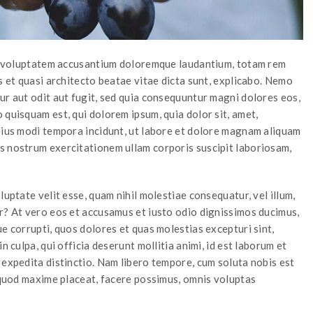
sit voluptatem accusantium doloremque laudantium, totam rem
s et quasi architecto beatae vitae dicta sunt, explicabo. Nemo
ur aut odit aut fugit, sed quia consequuntur magni dolores eos,
 quisquam est, qui dolorem ipsum, quia dolor sit, amet,
 eius modi tempora incidunt, ut labore et dolore magnam aliquam
s nostrum exercitationem ullam corporis suscipit laboriosam,
luptate velit esse, quam nihil molestiae consequatur, vel illum,
r? At vero eos et accusamus et iusto odio dignissimos ducimus,
e corrupti, quos dolores et quas molestias excepturi sint,
n culpa, qui officia deserunt mollitia animi, id est laborum et
 expedita distinctio. Nam libero tempore, cum soluta nobis est
, quod maxime placeat, facere possimus, omnis voluptas