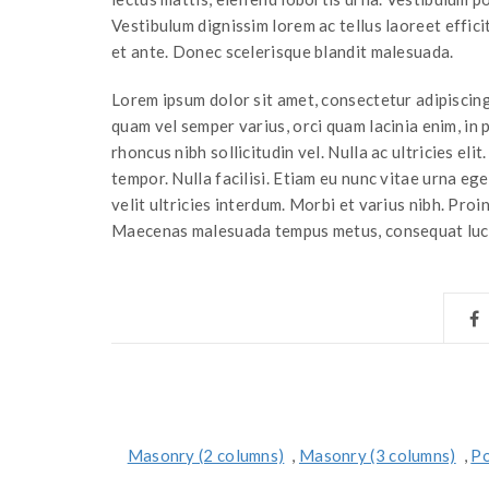
Vestibulum dignissim lorem ac tellus laoreet effici
et ante. Donec scelerisque blandit malesuada.
Lorem ipsum dolor sit amet, consectetur adipiscing e
quam vel semper varius, orci quam lacinia enim, in
rhoncus nibh sollicitudin vel. Nulla ac ultricies el
tempor. Nulla facilisi. Etiam eu nunc vitae urna e
velit ultricies interdum. Morbi et varius nibh. Proi
Maecenas malesuada tempus metus, consequat luct
Masonry (2 columns)
,
Masonry (3 columns)
,
Po