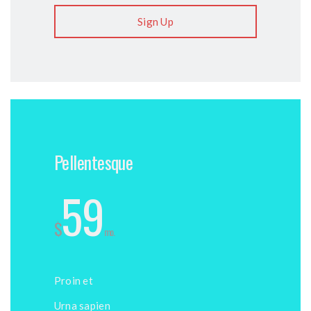
Sign Up
Pellentesque
59
$
mo.
Proin et
Urna sapien