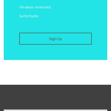
Vivamus venenatis
Sollicitudin
Sign Up