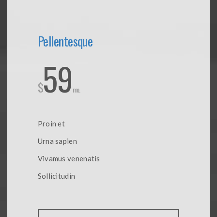
Pellentesque
59
$
mo.
Proin et
Urna sapien
Vivamus venenatis
Sollicitudin