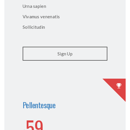
Urna sapien
Vivamus venenatis
Sollicitudin
Sign Up
Pellentesque
59