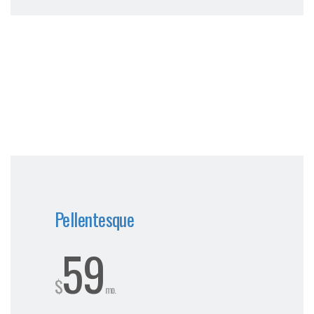
Pellentesque
59
$
mo.