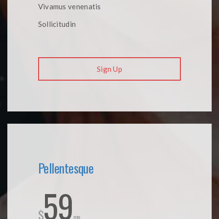
Vivamus venenatis
Sollicitudin
Sign Up
Pellentesque
59
$
mo.