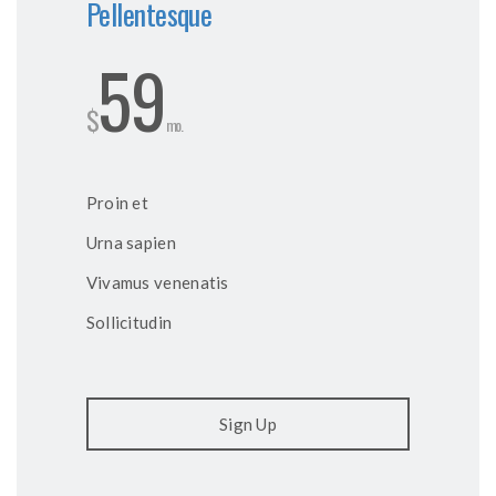
Pellentesque
59
$
mo.
Proin et
Urna sapien
Vivamus venenatis
Sollicitudin
Sign Up