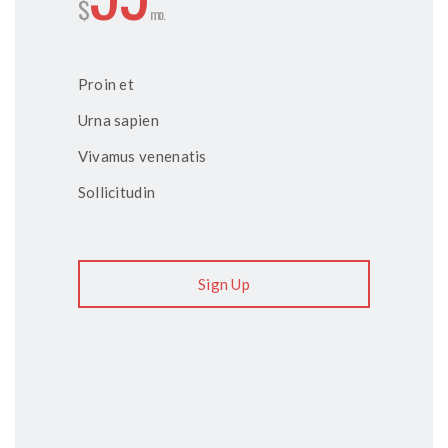
$
mo.
Proin et
Urna sapien
Vivamus venenatis
Sollicitudin
Sign Up