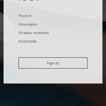
Proin et
Urna sapien
Vivamus venenatis
Sollicitudin
Sign Up